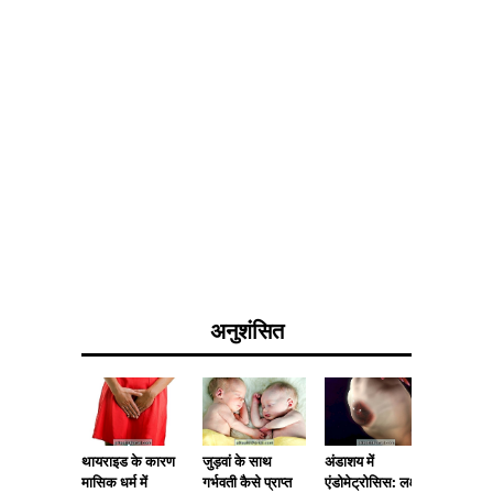
अनुशंसित
थायराइड के कारण
जुड़वां के साथ
अंडाशय में
नपुंसकत
मासिक धर्म में
गर्भवती कैसे प्राप्त
एंडोमेट्रोसिस: लक्षण
बांझपन के