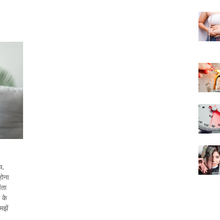
य,
होना
ंता
 के
मझें