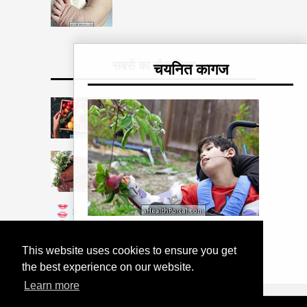
सबसे का दौरा किया
चयनित कागज
कैंसर के लिए गृह उपचार
जिगर स्टेक खाने के 5 कारण नहीं
बच्चे के पहले दांत: जब वे पैदा होते हैं और
कितने होते हैं
सेरेब्रल पाल्सी और इसके प्रकार क्या है
This website uses cookies to ensure you get
the best experience on our website.
Learn more
COPYRIGHT 2026