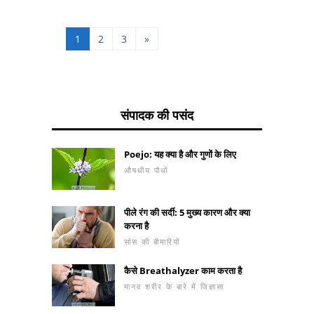
कमी होती है। हालांकि, यह
तीव्र रक्तस्राव सामान्य प्रसव
के बाद गर्भाशय में प्लेसेंटा के
1
2
3
»
अवशेषों की उपस्थिति के कारण
बच्चे के जन्म के कुछ दिन या
यहां तक ​​कि 4 सप्ताह भी शुरू
कर सकता है।
संपादक की पसंद
Poejo: यह क्या है और गुणों के लिए
औषधीय पौधों
पीले रंग की सर्दी: 5 मुख्य कारण और क्या
करना है
सांस की बीमारियों
कैसे Breathalyzer काम करता है
मानव शरीर के बारे में जिज्ञासा