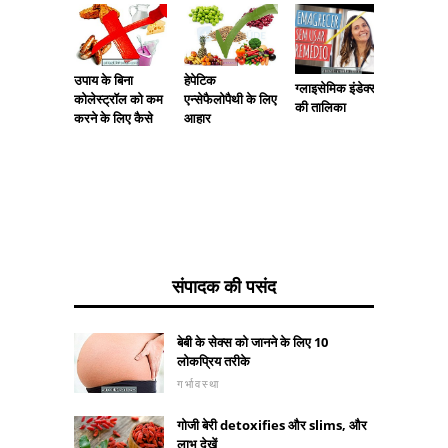
हेपेटिक
Pitaya: 
उपाय के बिना
ग्लाइसेमिक इंडेक्स
एन्सेफैलोपैथी के लिए
और इस 
कोलेस्ट्रॉल को कम
की तालिका
आहार
का उपभोग
करने के लिए कैसे
संपादक की पसंद
बेबी के सेक्स को जानने के लिए 10
लोकप्रिय तरीके
गर्भावस्था
गोजी बेरी detoxifies और slims, और
लाभ देखें