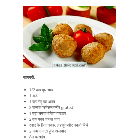
सामग्री:
1/2 कप दूध चाय
1 अंडे
1 कप गेहूं का आटा
2 चम्मच परमेसन पनीर grated
1 बड़ा चमचा बेकिंग पाउडर
2 कप पका चावल चाय
स्वाद के लिए नमक, लहसुन और काली मिर्च
2 चम्मच कटा हुआ अजमोद
तेल फ्राइंग