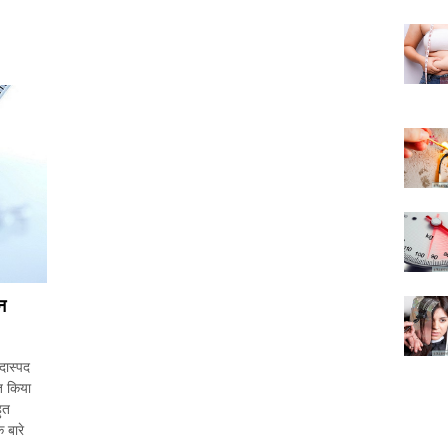
न
दास्पद
त किया
ुत
 बारे