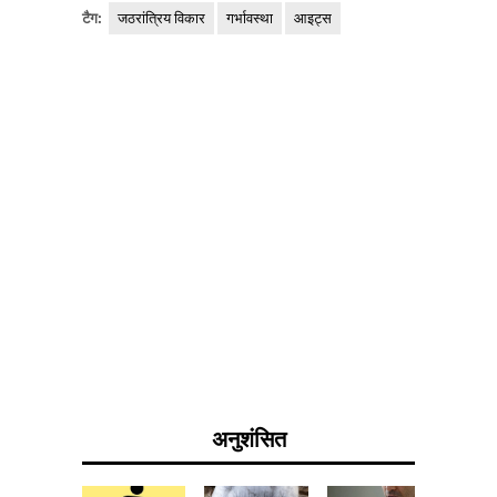
टैग:
जठरांत्रिय विकार
गर्भावस्था
आइट्स
अनुशंसित