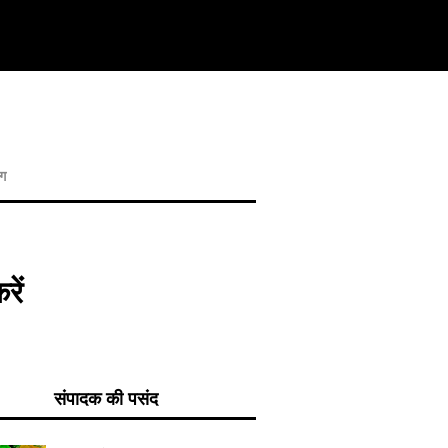
ोग
रें
संपादक की पसंद