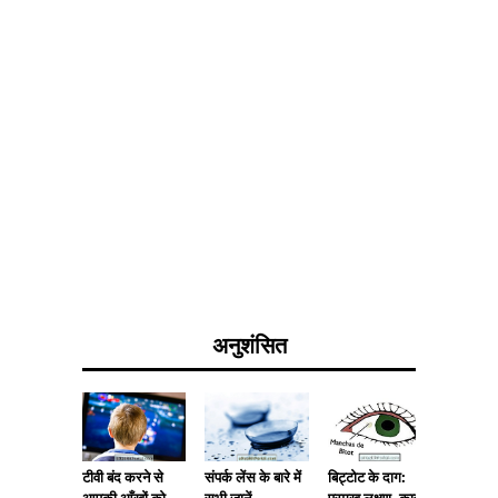
अनुशंसित
टीवी बंद करने से
संपर्क लेंस के बारे में
कॉर्निय
बिट्टोट के दाग:
आपकी आँखों को
सभी जानें
इसका इल
प्रमुख लक्षण, कारण