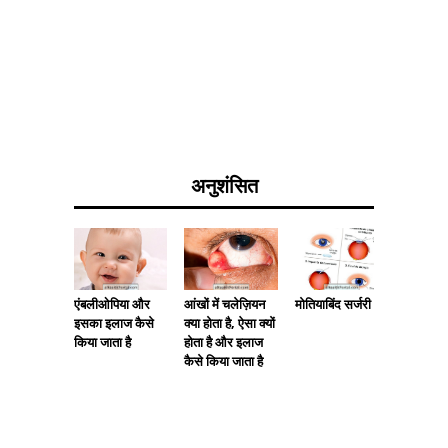
अनुशंसित
एंबलीओपिया और
आंखों में चलेज़ियन
मोतियाबिंद सर्जरी
ब्लेफेराइ
इसका इलाज कैसे
क्या होता है, ऐसा क्यों
क्या है, 
किया जाता है
होता है और इलाज
उपचार
कैसे किया जाता है