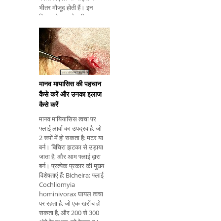
भीतर मौजूद होती हैं। इन
लिम्फ नोड्स को शरीर द्वारा
अलग किया जा सकता है,
लेकिन ज्यादातर गर्दन, बगल
और ग्रोन जैसे स्थानों में समूहों
में मौजूद हैं। प्रत्येक समूह
आम तौर
मानव मायासिस की पहचान
कैसे करें और उनका इलाज
कैसे करें
मानव मायियासिस त्वचा पर
फ्लाई लार्वा का उपद्रव है, जो
2 रूपों में हो सकता है: मटर या
बर्न। बिचिरा झटका से उड़ाया
जाता है, और आम फ्लाई द्वारा
बर्न। प्रत्येक प्रकार की मुख्य
विशेषताएं हैं: Bicheira: फ्लाई
Cochliomyia
hominivorax घायल त्वचा
पर रहता है, जो एक खरोंच हो
सकता है, और 200 से 300