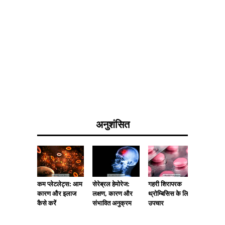
अनुशंसित
कम प्लेटलेट्स: आम
सेरेब्रल हेमोरेज:
गहरी शिरापरक
क्या जीभ 
कारण और इलाज
लक्षण, कारण और
थ्रोम्बिसिस के लिए
नमक निम्
कैसे करें
संभावित अनुक्रम
उपचार
के लिए अच