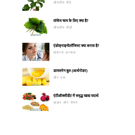
औषधीय पौधे
तांचेज चाय के लिए क्या है?
औषधीय पौधों
एंडोक्राइनोलॉजिस्ट क्या करता है?
सामान्य अभ्यास
डायसरेन बुल (आर्थरोडर)
और दवा
एंटीऑक्सीडेंट में समृद्ध खाद्य पदार्थ
आहार और पोषण