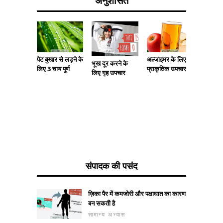
अनुशंसित
पेट बुखार से लड़ने के
अल्जाइमर के लिए
सूजन गम 
भूख दूर करने के
लिए 3 चाय पूर्ण
प्राकृतिक उपचार
घरेलू उप
लिए गृह उपचार
संपादक की पसंद
ज़िका पैर में कमजोरी और पक्षाघात का कारण
बन सकती है
सामान्य अभ्यास