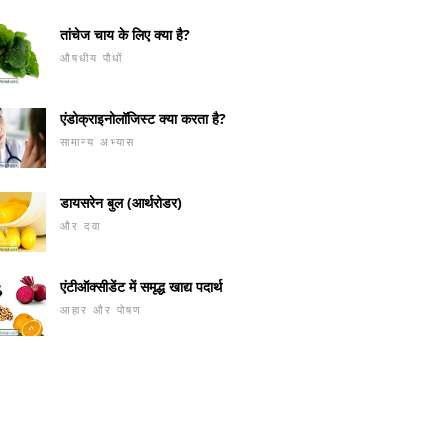
तांचेज चाय के लिए क्या है?
औषधीय पौधों
एंडोक्राइनोलॉजिस्ट क्या करता है?
सामान्य अभ्यास
डायसरेन बुल (आर्थरोडर)
और दवा
एंटीऑक्सीडेंट में समृद्ध खाद्य पदार्थ
आहार और पोषण