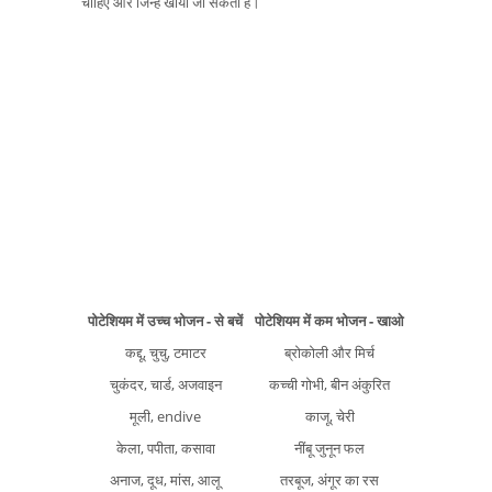
चाहिए और जिन्हें खाया जा सकता है।
पोटेशियम में उच्च भोजन - से बचें
पोटेशियम में कम भोजन - खाओ
कद्दू, चुचु, टमाटर
ब्रोकोली और मिर्च
चुकंदर, चार्ड, अजवाइन
कच्ची गोभी, बीन अंकुरित
मूली, endive
काजू, चेरी
केला, पपीता, कसावा
नींबू जुनून फल
अनाज, दूध, मांस, आलू
तरबूज, अंगूर का रस