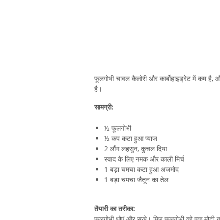
फूलगोभी चावल कैलोरी और कार्बोहाइड्रेट में कम ह
है।
सामग्री:
½ फूलगोभी
½ कप कटा हुआ प्याज
2 लौंग लहसुन, कुचल दिया
स्वाद के लिए नमक और काली मिर्च
1 बड़ा चमचा कटा हुआ अजमोद
1 बड़ा चमचा जैतून का तेल
तैयारी का तरीका:
फूलगोभी धोएं और सूखे। फिर फूलगोभी को एक मोटी नाली 