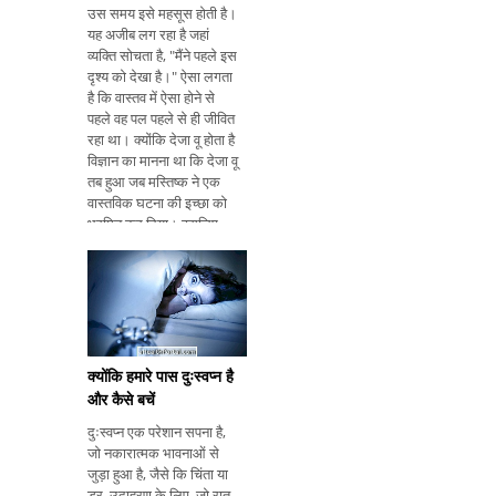
उस समय इसे महसूस होती है।
यह अजीब लग रहा है जहां
व्यक्ति सोचता है, "मैंने पहले इस
दृश्य को देखा है।" ऐसा लगता
है कि वास्तव में ऐसा होने से
पहले वह पल पहले से ही जीवित
रहा था। क्योंकि देजा वू होता है
विज्ञान का मानना ​​था कि देजा वू
तब हुआ जब मस्तिष्क ने एक
वास्तविक घटना की इच्छा को
भ्रमित कर दिया। इसलिए
सोचने की संभावना पहले से ही
उस पल में रह रही है। लेकिन
वास्तव म
क्योंकि हमारे पास दुःस्वप्न है
और कैसे बचें
दुःस्वप्न एक परेशान सपना है,
जो नकारात्मक भावनाओं से
जुड़ा हुआ है, जैसे कि चिंता या
डर, उदाहरण के लिए, जो रात